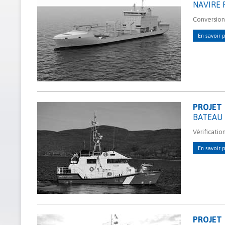
NAVIRE 
Conversion 
En savoir p
PROJET
BATEAU 
Vérificatio
En savoir p
PROJET