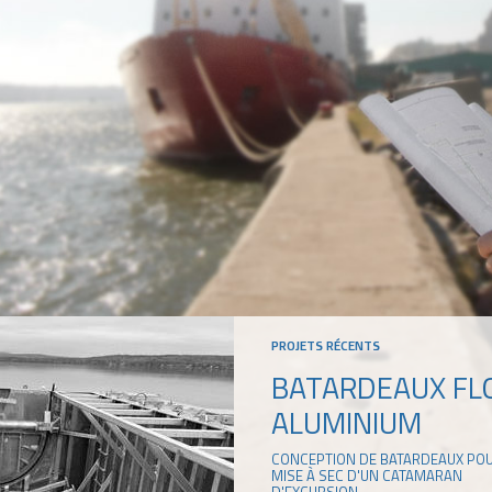
PROJETS RÉCENTS
BATARDEAUX FL
ALUMINIUM
CONCEPTION DE BATARDEAUX POU
MISE À SEC D'UN CATAMARAN